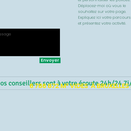
Déplacez-moi où vous le
souhaitez sur votre page.
Expliquez ici votre parcours
et présentez votre activité.
Envoyer
os conseillers sont à votre écoute 24h/24 7j
6 786 872 M² VIDES À BRUXELLES