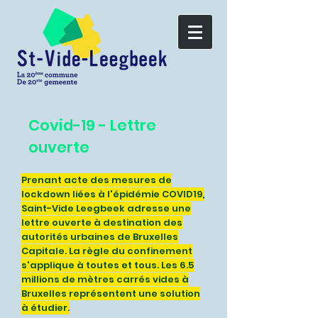
Covid-19 - Lettre
ouverte
Prenant acte des mesures de
lockdown liées à l'épidémie COVID19,
Saint-Vide Leegbeek adresse une
lettre ouverte à destination des
autorités urbaines de Bruxelles
Capitale. La règle du confinement
s'applique à toutes et tous. Les 6.5
millions de mètres carrés vides à
Bruxelles représentent une solution
à étudier.