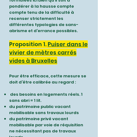
formulées ici bien qu’il soit à
pondérer à la hausse compte
compte tenu de la difficulté à
recenser strictement les
différentes typologies de sans-
abrisme et d’errance possibles.
Proposition 1.
Puiser dans le
vivier de mètres carrés
vides à Bruxelles
Pour être efficace, cette mesure se
doit d’être calibrée au regard :
des besoins en logements réels. 1
sans abri = 1 lit.
du patrimoine public vacant
mobilisable sans travaux lourds
du patrimoine privé vacant
mobilisable par voie de réquisition
ne nécessitant pas de
travaux