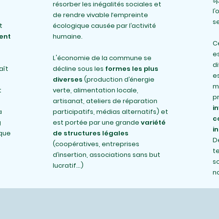
sp
résorber
les inégalités sociales et
l
de rendre vivable
l‘empreinte
s
t
écologique causée par l’activité
ent
humaine.
C
es
L'économie de la commune
se
d
aît
décline sous les
formes les plus
e
diverses
(production d’énergie
m
t
verte, alimentation locale,
pr
artisanat, ateliers de réparation
i
à
participatifs, médias alternatifs) et
c
g
est portée par une grande
variété
i
 que
de structures légales
D
(coopératives, entreprises
t
d’insertion, associations sans but
so
lucratif…)
n