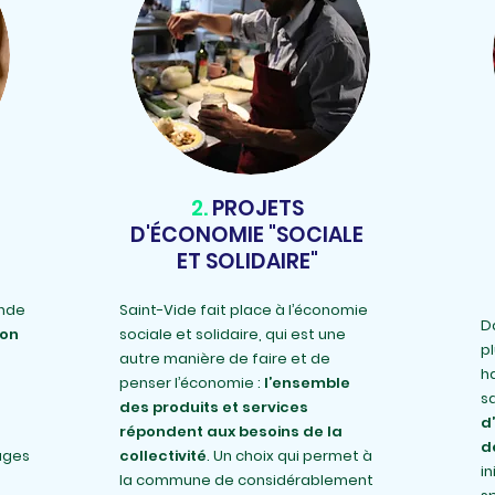
2.
PROJETS
D'ÉCONOMIE "SOCIALE
ET SOLIDAIRE"
ande
Saint-Vide fait place à
l’économie
D
ion
sociale et solidaire, qui est une
pl
autre manière de faire et de
ha
penser l’économie :
l’ensemble
sa
des produits et services
d
répondent aux besoins de la
d
ages
collectivité
. Un choix qui permet à
in
la commune de considérablement