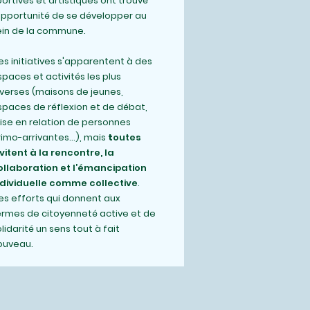
ortives et artistiques ont trouvé
’opportunité de se développer au
ein de la commune.
es initiatives s'apparentent à des
paces et activités les plus
iverses (maisons de jeunes,
spaces de réflexion et de débat,
ise en relation de personnes
imo-arrivantes...), mais
t
outes
nvitent à la rencontre, la
ollaboration et l’émancipation
ndividuelle comme collective
.
es efforts qui donnent aux
ermes de citoyenneté active et de
lidarité un sens tout à fait
ouveau
.