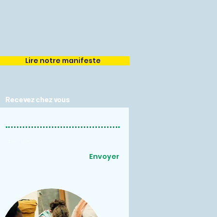
Lire notre manifeste
Recevez chez vous
notre bulletin !
Envoyer