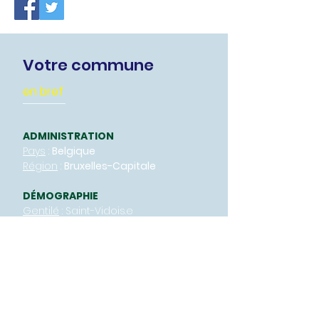
Votre commune
en bref
ADMINISTRATION
Pays
:
Belgique
Région
:
Bruxelles-Capitale
DÉMOGRAPHIE
Gentilé
: Saint-Vidois.e
Code postal
:
1010
Zone téléphonique
:
02
GÉOGRAPHIE
Superficie
:
6.500 km²
(4,2 % du territoire bruxellois)
Détail du vide
: